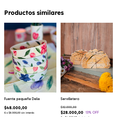
Productos similares
Fuente pequeña Delia
Servilletero
$48.000,00
$32.000,00
$28.000,00
13
% OFF
6
x
$8.000,00
sin interés