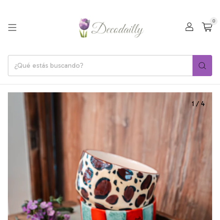
0
1
/
4