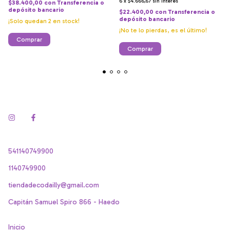
6
x
$4.666,67
sin interés
$38.400,00
con
Transferencia o
depósito bancario
$22.400,00
con
Transferencia o
depósito bancario
¡Solo quedan
2
en stock!
¡No te lo pierdas, es el último!
Comprar
541140749900
1140749900
tiendadecodailly@gmail.com
Capitán Samuel Spiro 866 - Haedo
Inicio