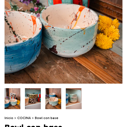
Inicio
>
COCINA
>
Bowl con base