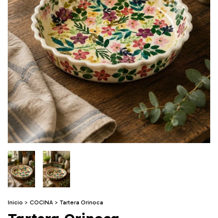
Inicio
>
COCINA
>
Tartera Orinoca