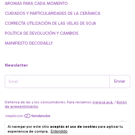
AROMAS PARA CADA MOMENTO
CUIDADOS Y PARTICULARIDADES DE LA CERÁMICA
CORRECTA UTILIZACIÓN DE LAS VELAS DE SOJA
POLÍTICA DE DEVOLUCIÓN Y CAMBIOS
MANIFIESTO DECODAILLY
Newsletter
Defensa de las y los consumidores. Para reclamos
ingresá acá.
/
Botón
de arrepentimiento
Copyright Decodailly - 27280804059 - 2026. Todos los derechos
Al navegar por este sitio
aceptás el uso de cookies
para agilizar tu
reservados.
experiencia de compra.
Entendido