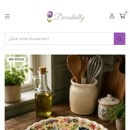
0
SIN STOCK
1
/
2