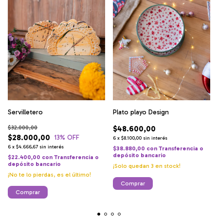
Servilletero
Plato playo Design
$32.000,00
$48.600,00
$28.000,00
13
% OFF
6
x
$8.100,00
sin interés
6
x
$4.666,67
sin interés
$38.880,00
con
Transferencia o
depósito bancario
$22.400,00
con
Transferencia o
depósito bancario
¡Solo quedan
3
en stock!
¡No te lo pierdas, es el último!