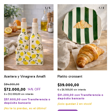
1
/
5
1
/
3
Platito croissant
Aceitera y Vinagrera Amalfi
$39.000,00
$84.000,00
$72.000,00
14
% OFF
6
x
$6.500,00
sin interés
6
x
$12.000,00
sin interés
$31.200,00
con
Transferencia o
depósito bancario
$57.600,00
con
Transferencia o
depósito bancario
¡Solo quedan
2
en stock!
¡No te lo pierdas, es el último!