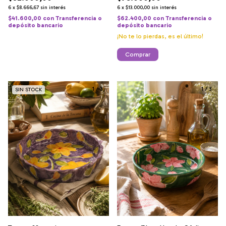
6
x
$8.666,67
sin interés
6
x
$13.000,00
sin interés
$41.600,00
con
Transferencia o
$62.400,00
con
Transferencia o
depósito bancario
depósito bancario
¡No te lo pierdas, es el último!
1
/
3
1
/
3
SIN STOCK