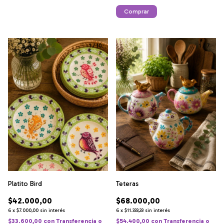
1
/
10
1
/
7
Teteras
Platito Bird
$68.000,00
$42.000,00
6
x
$11.333,33
sin interés
6
x
$7.000,00
sin interés
$54.400,00
con
Transferencia o
$33.600,00
con
Transferencia o