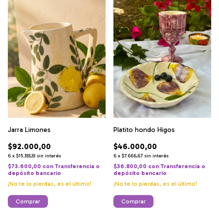
Jarra Limones
Platito hondo Higos
$92.000,00
$46.000,00
6
x
$15.333,33
sin interés
6
x
$7.666,67
sin interés
$73.600,00
con
Transferencia o
$36.800,00
con
Transferencia o
depósito bancario
depósito bancario
¡No te lo pierdas, es el último!
¡No te lo pierdas, es el último!