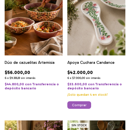
Dúo de cazuelitas Artemisia
Apoya Cuchara Candance
$56.000,00
$42.000,00
6
x
$9.333,33
sin interés
6
x
$7.000,00
sin interés
$44.800,00
con
Transferencia o
$33.600,00
con
Transferencia o
depósito bancario
depósito bancario
¡Solo quedan
4
en stock!
1
/
6
1
/
2
SIN STOCK