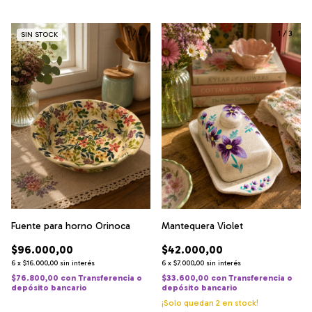
1
/
4
1
/
3
SIN STOCK
Fuente para horno Orinoca
Mantequera Violet
$96.000,00
$42.000,00
6
x
$16.000,00
sin interés
6
x
$7.000,00
sin interés
$76.800,00
con
Transferencia o
$33.600,00
con
Transferencia o
depósito bancario
depósito bancario
¡Solo quedan
2
en stock!