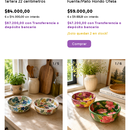
Tartera 22 centimetros
Fuente/Plato Hondo Ofelia
$84.000,00
$59.000,00
6
x
$14.000,00
sin interés
6
x
$9.833,33
sin interés
$67.200,00
con
Transferencia o
$47.200,00
con
Transferencia o
depósito bancario
depósito bancario
¡Solo quedan
2
en stock!
1
/
5
1
/
6