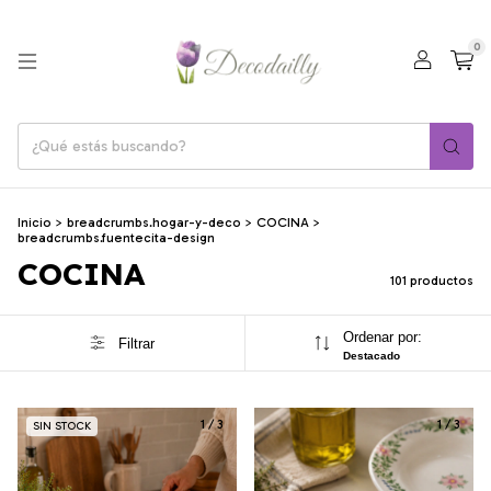
0
Inicio
>
breadcrumbs.hogar-y-deco
>
COCINA
>
breadcrumbs.fuentecita-design
COCINA
101 productos
Ordenar por:
Filtrar
Destacado
1
/
3
1
/
3
SIN STOCK