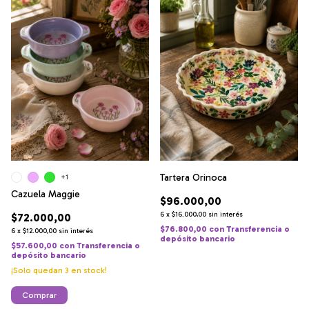
Tartera Orinoca
+1
Cazuela Maggie
$96.000,00
6
x
$16.000,00
sin interés
$72.000,00
$76.800,00
con
Transferencia o
6
x
$12.000,00
sin interés
depósito bancario
$57.600,00
con
Transferencia o
depósito bancario
¡Solo quedan
3
en stock!
Comprar