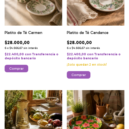
Platito de Té Carmen
Platito de Té Candance
$28.000,00
$28.000,00
6
x
$4.666,67
sin interés
6
x
$4.666,67
sin interés
$22.400,00
con
Transferencia o
$22.400,00
con
Transferencia o
depósito bancario
depósito bancario
¡Solo quedan
2
en stock!
1
/
2
1
/
7