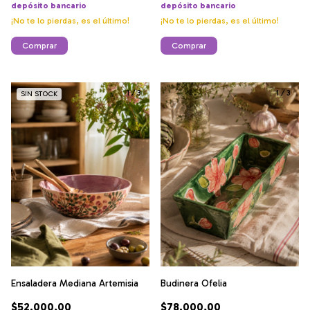
depósito bancario
depósito bancario
¡No te lo pierdas, es el último!
¡No te lo pierdas, es el último!
Comprar
Comprar
1
/
3
1
/
3
SIN STOCK
Ensaladera Mediana Artemisia
Budinera Ofelia
$52.000,00
$78.000,00