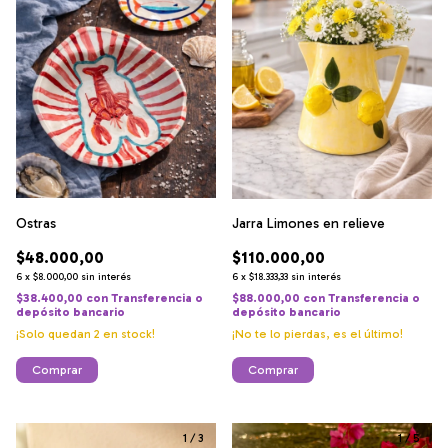
Ostras
Jarra Limones en relieve
$48.000,00
$110.000,00
6
x
$8.000,00
sin interés
6
x
$18.333,33
sin interés
$38.400,00
con
Transferencia o
$88.000,00
con
Transferencia o
depósito bancario
depósito bancario
¡Solo quedan
2
en stock!
¡No te lo pierdas, es el último!
Comprar
1
/
3
1
/
5