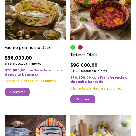
Fuente para horno Delia
Tarteras Ofelia
$96.000,00
6
x
$16.000,00
sin interés
$96.000,00
$76.800,00
con
Transferencia o
6
x
$16.000,00
sin interés
depósito bancario
$76.800,00
con
Transferencia o
¡No te lo pierdas, es el último!
depósito bancario
¡No te lo pierdas, es el último!
Comprar
1
/
6