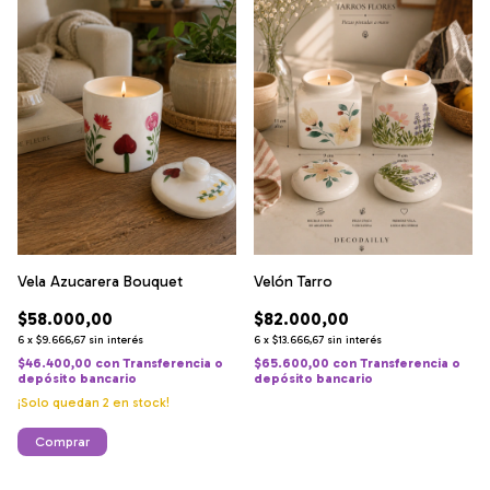
Vela Azucarera Bouquet
Velón Tarro
$58.000,00
$82.000,00
6
x
$9.666,67
sin interés
6
x
$13.666,67
sin interés
$46.400,00
con
Transferencia o
$65.600,00
con
Transferencia o
depósito bancario
depósito bancario
¡Solo quedan
2
en stock!
Comprar