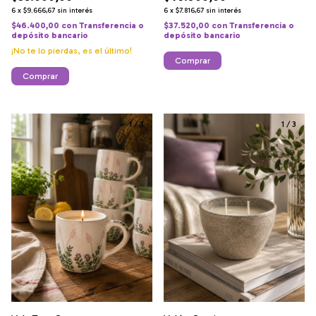
6
x
$9.666,67
sin interés
6
x
$7.816,67
sin interés
$46.400,00
con
Transferencia o
$37.520,00
con
Transferencia o
depósito bancario
depósito bancario
¡No te lo pierdas, es el último!
Comprar
Comprar
1
/
3
1
/
3