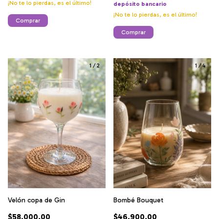
¡No te lo pierdas, es el último!
depósito bancario
¡No te lo pierdas, es el último!
Comprar
Comprar
1
/
2
1
/
4
Velón copa de Gin
Bombé Bouquet
$58.000,00
$46.900,00