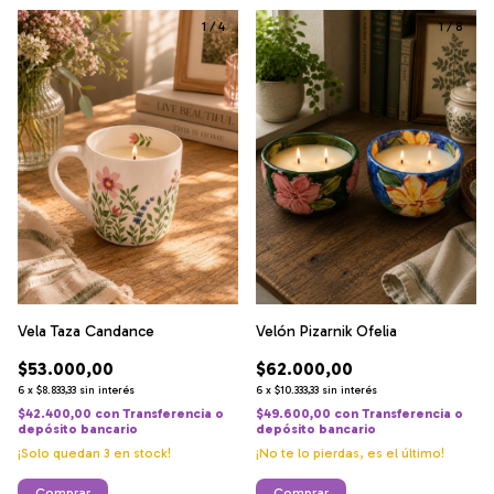
1
/
4
1
/
8
Vela Taza Candance
Velón Pizarnik Ofelia
$53.000,00
$62.000,00
6
x
$8.833,33
sin interés
6
x
$10.333,33
sin interés
$42.400,00
con
Transferencia o
$49.600,00
con
Transferencia o
depósito bancario
depósito bancario
¡Solo quedan
3
en stock!
¡No te lo pierdas, es el último!
Comprar
Comprar