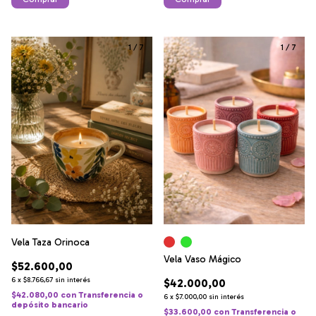
1
/
7
1
/
7
Vela Taza Orinoca
Vela Vaso Mágico
$52.600,00
6
x
$8.766,67
sin interés
$42.000,00
$42.080,00
con
Transferencia o
6
x
$7.000,00
sin interés
depósito bancario
$33.600,00
con
Transferencia o