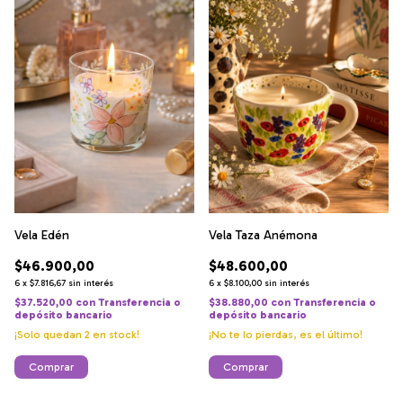
Vela Edén
Vela Taza Anémona
$46.900,00
$48.600,00
6
x
$7.816,67
sin interés
6
x
$8.100,00
sin interés
$37.520,00
con
Transferencia o
$38.880,00
con
Transferencia o
depósito bancario
depósito bancario
¡Solo quedan
2
en stock!
¡No te lo pierdas, es el último!
Comprar
Comprar