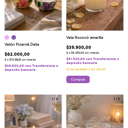
Vela Rococó amarilla
Velón Pizarnik Delia
$39.900,00
6
x
$6.650,00
sin interés
$62.000,00
$31.920,00
con
Transferencia o
6
x
$10.333,33
sin interés
depósito bancario
$49.600,00
con
Transferencia o
¡Solo quedan
2
en stock!
depósito bancario
Comprar
1
/
6
1
/
5