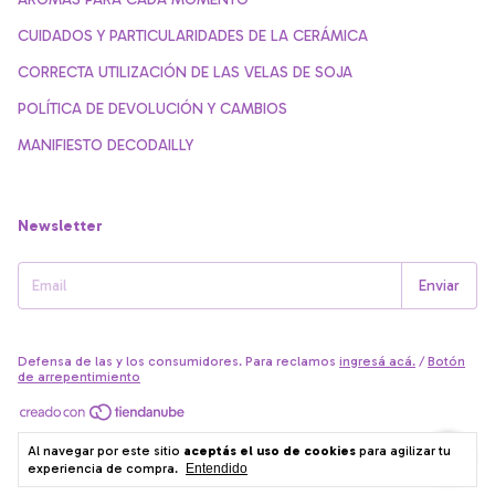
CUIDADOS Y PARTICULARIDADES DE LA CERÁMICA
CORRECTA UTILIZACIÓN DE LAS VELAS DE SOJA
POLÍTICA DE DEVOLUCIÓN Y CAMBIOS
MANIFIESTO DECODAILLY
Newsletter
Defensa de las y los consumidores. Para reclamos
ingresá acá.
/
Botón
de arrepentimiento
Copyright Decodailly - 27280804059 - 2026. Todos los derechos
Al navegar por este sitio
aceptás el uso de cookies
para agilizar tu
reservados.
experiencia de compra.
Entendido