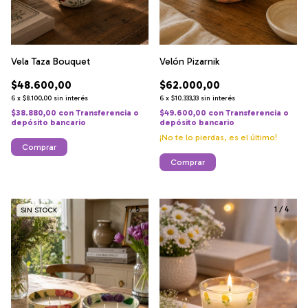
Vela Taza Bouquet
Velón Pizarnik
$48.600,00
$62.000,00
6
x
$8.100,00
sin interés
6
x
$10.333,33
sin interés
$38.880,00
con
Transferencia o
$49.600,00
con
Transferencia o
depósito bancario
depósito bancario
¡No te lo pierdas, es el último!
Comprar
Comprar
1
/
5
1
/
4
SIN STOCK