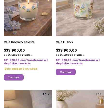
Vela Rococó celeste
Vela Ilusión
$39.900,00
$39.900,00
6
x
$6.650,00
sin interés
6
x
$6.650,00
sin interés
$31.920,00
con
Transferencia o
$31.920,00
con
Transferencia o
depósito bancario
depósito bancario
¡Solo quedan
5
en stock!
Comprar
Comprar
1
/
10
1
/
4