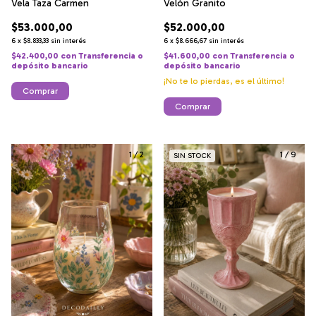
Velón Granito
Vela Taza Carmen
$52.000,00
$53.000,00
6
x
$8.666,67
sin interés
6
x
$8.833,33
sin interés
$41.600,00
con
Transferencia o
$42.400,00
con
Transferencia o
depósito bancario
depósito bancario
¡No te lo pierdas, es el último!
Comprar
Comprar
1
/
2
1
/
9
SIN STOCK