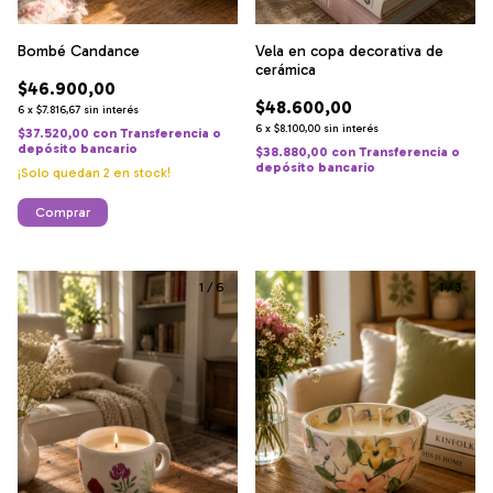
Bombé Candance
Vela en copa decorativa de
cerámica
$46.900,00
$48.600,00
6
x
$7.816,67
sin interés
6
x
$8.100,00
sin interés
$37.520,00
con
Transferencia o
depósito bancario
$38.880,00
con
Transferencia o
depósito bancario
¡Solo quedan
2
en stock!
Comprar
1
/
6
1
/
3