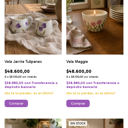
Vela Jarrita Tulipanes
Vela Maggie
$48.600,00
$48.600,00
6
x
$8.100,00
sin interés
6
x
$8.100,00
sin interés
$38.880,00
con
Transferencia o
$38.880,00
con
Transferencia o
depósito bancario
depósito bancario
¡No te lo pierdas, es el último!
¡No te lo pierdas, es el último!
Comprar
Comprar
1
/
5
1
/
6
SIN STOCK