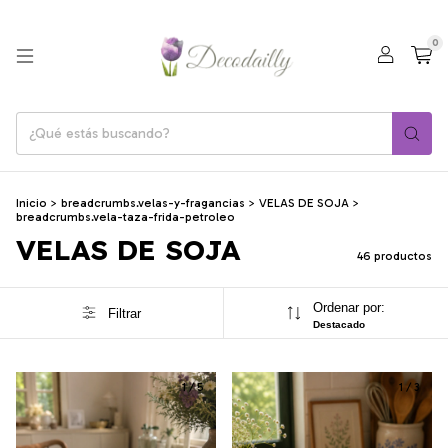
0
Inicio
>
breadcrumbs.velas-y-fragancias
>
VELAS DE SOJA
>
breadcrumbs.vela-taza-frida-petroleo
VELAS DE SOJA
46 productos
Ordenar por:
Filtrar
Destacado
1
/
5
1
/
3