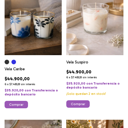
Vela Suspiro
Vela Caribe
$44.900,00
6
x
$7.483,33
sin interés
$44.900,00
$35.920,00
con
Transferencia o
6
x
$7.483,33
sin interés
depósito bancario
$35.920,00
con
Transferencia o
¡Solo quedan
2
en stock!
depósito bancario
Comprar
Comprar
1
/
3
1
/
2