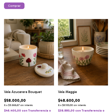
Comprar
1
/
5
1
/
3
Vela Azucarera Bouquet
Vela Maggie
$58.000,00
$48.600,00
6
x
$9.666,67
sin interés
6
x
$8.100,00
sin interés
$46.400,00
con
Transferencia o
$38.880,00
con
Transferencia o