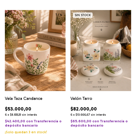
1
/
4
1
/
6
SIN STOCK
Vela Taza Candance
Velón Tarro
$53.000,00
$82.000,00
6
x
$8.833,33
sin interés
6
x
$13.666,67
sin interés
$42.400,00
con
Transferencia o
$65.600,00
con
Transferencia o
depósito bancario
depósito bancario
¡Solo quedan
3
en stock!