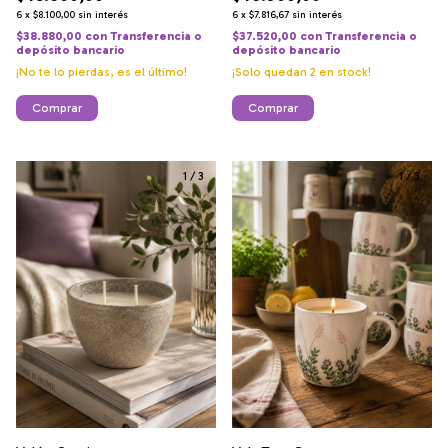
6
x
$7.816,67
sin interés
6
x
$8.100,00
sin interés
$37.520,00
con
Transferencia o
$38.880,00
con
Transferencia o
depósito bancario
depósito bancario
¡Solo quedan
2
en stock!
¡No te lo pierdas, es el último!
Comprar
Comprar
1
/
3
1
/
3