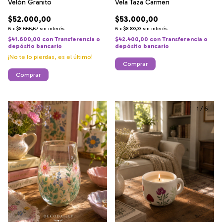
Velón Granito
Vela Taza Carmen
$52.000,00
$53.000,00
6
x
$8.666,67
sin interés
6
x
$8.833,33
sin interés
$41.600,00
con
Transferencia o
$42.400,00
con
Transferencia o
depósito bancario
depósito bancario
¡No te lo pierdas, es el último!
Comprar
Comprar
1
/
6