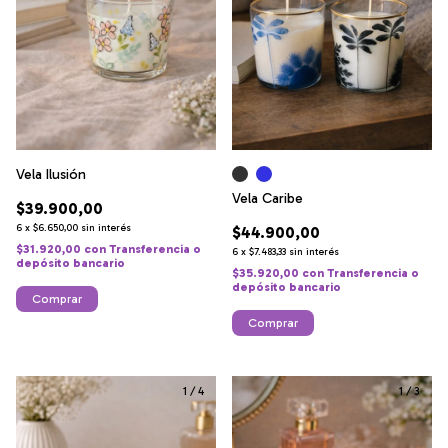
Vela Ilusión
Vela Caribe
$39.900,00
6
x
$6.650,00
sin interés
$44.900,00
$31.920,00
con
Transferencia o
6
x
$7.483,33
sin interés
depósito bancario
$35.920,00
con
Transferencia o
depósito bancario
Comprar
Comprar
1
/
4
1
/
3