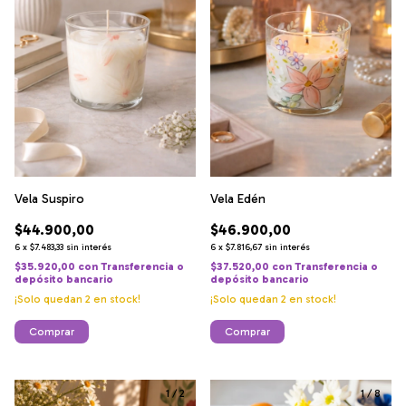
Vela Edén
Vela Suspiro
$46.900,00
$44.900,00
6
x
$7.816,67
sin interés
6
x
$7.483,33
sin interés
$37.520,00
con
Transferencia o
$35.920,00
con
Transferencia o
depósito bancario
depósito bancario
¡Solo quedan
2
en stock!
¡Solo quedan
2
en stock!
Comprar
Comprar
1
/
2
1
/
8