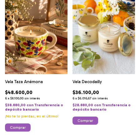
Vela Taza Anémona
Vela Decodailly
$48.600,00
$36.100,00
6
x
$8.100,00
sin interés
6
x
$6.016,67
sin interés
$38.880,00
con
Transferencia o
$28.880,00
con
Transferencia o
depósito bancario
depósito bancario
¡No te lo pierdas, es el último!
Comprar
Comprar