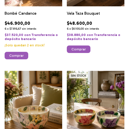
Bombé Candance
Vela Taza Bouquet
$46.900,00
$48.600,00
6
x
$7.816,67
sin interés
6
x
$8.100,00
sin interés
$37.520,00
con
Transferencia o
$38.880,00
con
Transferencia o
depósito bancario
depósito bancario
¡Solo quedan
2
en stock!
Comprar
Comprar
1
/
3
1
/
5
SIN STOCK