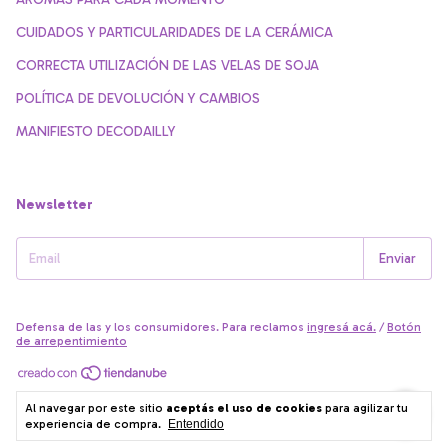
CUIDADOS Y PARTICULARIDADES DE LA CERÁMICA
CORRECTA UTILIZACIÓN DE LAS VELAS DE SOJA
POLÍTICA DE DEVOLUCIÓN Y CAMBIOS
MANIFIESTO DECODAILLY
Newsletter
Defensa de las y los consumidores. Para reclamos
ingresá acá.
/
Botón
de arrepentimiento
Copyright Decodailly - 27280804059 - 2026. Todos los derechos
Al navegar por este sitio
aceptás el uso de cookies
para agilizar tu
reservados.
experiencia de compra.
Entendido