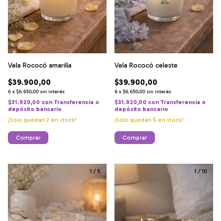
Vela Rococó amarilla
Vela Rococó celeste
$39.900,00
$39.900,00
6
x
$6.650,00
sin interés
6
x
$6.650,00
sin interés
$31.920,00
con
Transferencia o
$31.920,00
con
Transferencia o
depósito bancario
depósito bancario
¡Solo quedan
2
en stock!
¡Solo quedan
5
en stock!
Comprar
Comprar
1
/
5
1
/
10