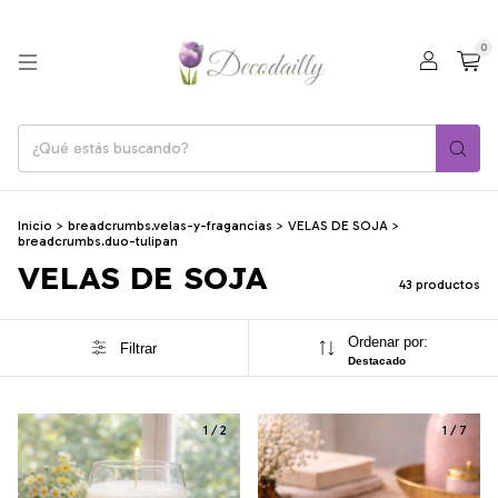
0
Inicio
>
breadcrumbs.velas-y-fragancias
>
VELAS DE SOJA
>
breadcrumbs.duo-tulipan
VELAS DE SOJA
43 productos
Ordenar por:
Filtrar
Destacado
1
/
2
1
/
7