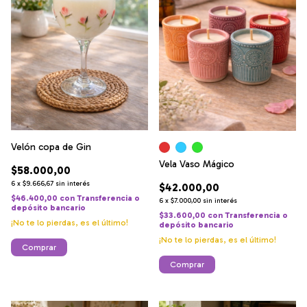
Velón copa de Gin
Vela Vaso Mágico
$58.000,00
6
x
$9.666,67
sin interés
$42.000,00
$46.400,00
con
Transferencia o
6
x
$7.000,00
sin interés
depósito bancario
$33.600,00
con
Transferencia o
¡No te lo pierdas, es el último!
depósito bancario
¡No te lo pierdas, es el último!
Comprar
Comprar