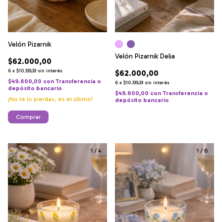
Velón Pizarnik
Velón Pizarnik Delia
$62.000,00
6
x
$10.333,33
sin interés
$62.000,00
$49.600,00
con
Transferencia o
6
x
$10.333,33
sin interés
depósito bancario
$49.600,00
con
Transferencia o
¡No te lo pierdas, es el último!
depósito bancario
Comprar
1
/
4
1
/
6