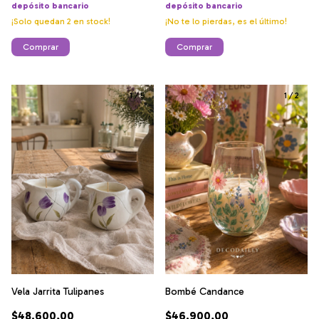
depósito bancario
depósito bancario
¡Solo quedan
2
en stock!
¡No te lo pierdas, es el último!
Comprar
Comprar
1
/
5
1
/
2
Bombé Candance
Vela Jarrita Tulipanes
$46.900,00
$48.600,00