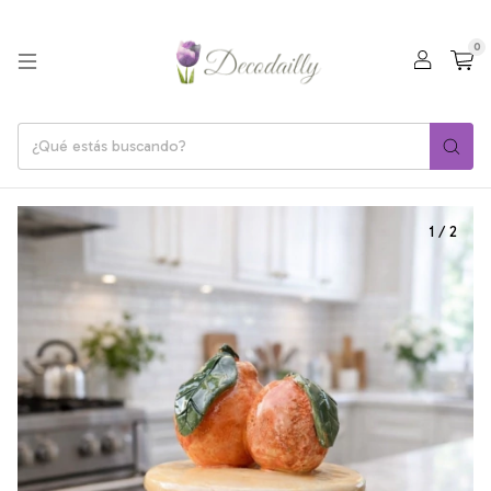
0
1
/
2