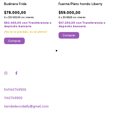
Budinera Frida
Fuente/Plato hondo Liberty
$78.000,00
$59.000,00
6
x
$13.000,00
sin interés
6
x
$9.833,33
sin interés
$62.400,00
con
Transferencia o
$47.200,00
con
Transferencia o
depósito bancario
depósito bancario
¡No te lo pierdas, es el último!
Comprar
Comprar
541140749900
1140749900
tiendadecodailly@gmail.com