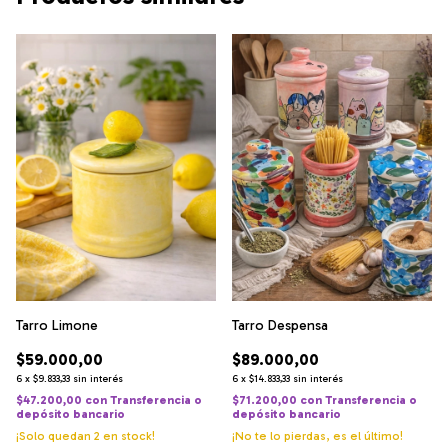
Tarro Limone
Tarro Despensa
$59.000,00
$89.000,00
6
x
$9.833,33
sin interés
6
x
$14.833,33
sin interés
$47.200,00
con
Transferencia o
$71.200,00
con
Transferencia o
depósito bancario
depósito bancario
¡Solo quedan
2
en stock!
¡No te lo pierdas, es el último!