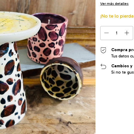
Ver más detalles
¡No te lo pierda
Compra pr
Tus datos c
Cambios y 
Si no te gu