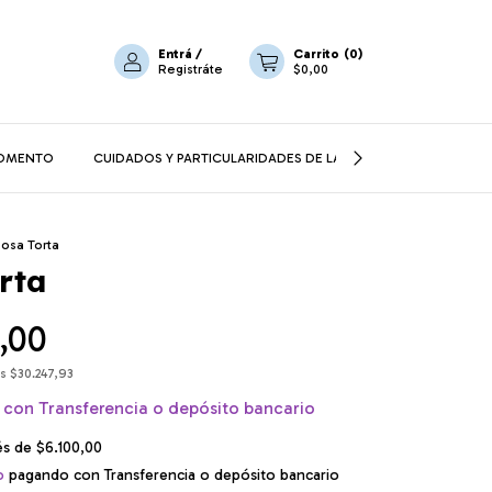
Entrá
/
Carrito
(
0
)
Registráte
$0,00
MOMENTO
CUIDADOS Y PARTICULARIDADES DE LA CERÁMICA
CORRE
osa Torta
rta
,00
os
$30.247,93
0
con
Transferencia o depósito bancario
rés de
$6.100,00
o
pagando con Transferencia o depósito bancario