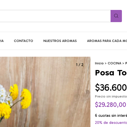
IA
CONTACTO
NUESTROS AROMAS
AROMAS PARA CADA 
Inicio
>
COCINA
>
P
1
/
2
Posa To
$36.600
Precio sin impuest
$29.280,0
6
cuotas sin inte
20% de descuent