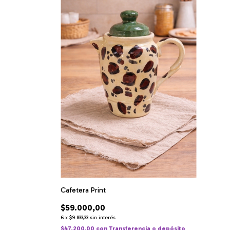
Cafetera Print
$59.000,00
6
x
$9.833,33
sin interés
$47.200,00
con
Transferencia o depósito