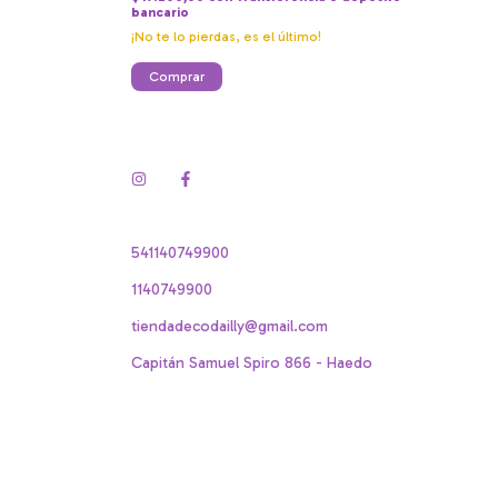
bancario
¡No te lo pierdas, es el último!
541140749900
1140749900
tiendadecodailly@gmail.com
Capitán Samuel Spiro 866 - Haedo