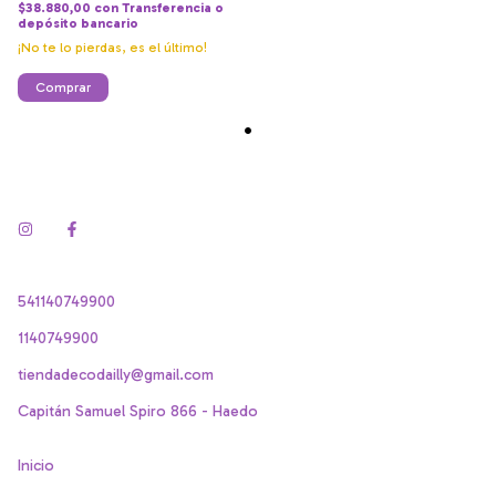
$38.880,00
con
Transferencia o
depósito bancario
¡No te lo pierdas, es el último!
Comprar
541140749900
1140749900
tiendadecodailly@gmail.com
Capitán Samuel Spiro 866 - Haedo
Inicio