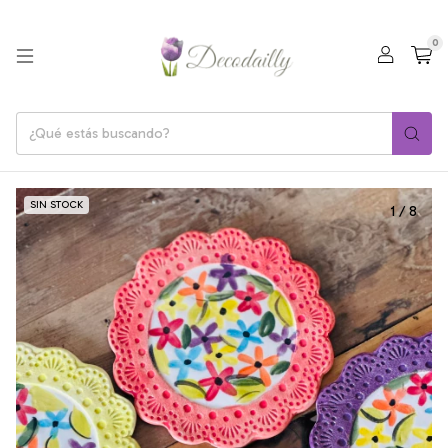
0
SIN STOCK
1
/
8