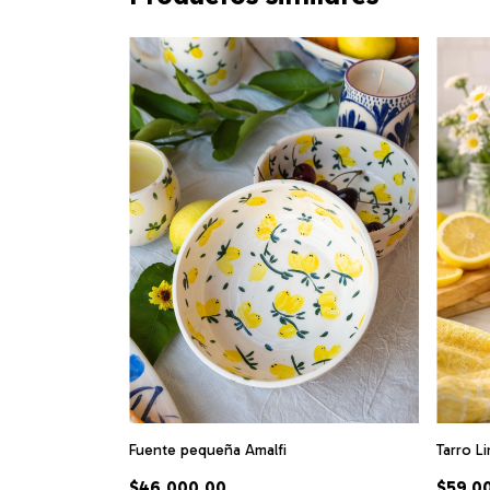
Tarro L
Fuente pequeña Amalfi
$59.0
$46.000,00