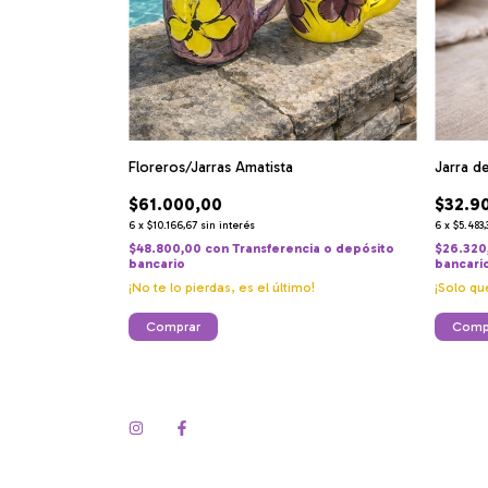
Floreros/Jarras Amatista
Jarra d
$61.000,00
$32.9
6
x
$10.166,67
sin interés
6
x
$5.483,
$48.800,00
con
Transferencia o depósito
$26.320
bancario
bancari
¡No te lo pierdas, es el último!
¡Solo q
Comprar