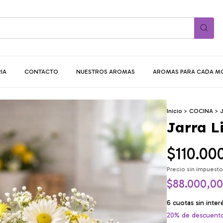
IA
CONTACTO
NUESTROS AROMAS
AROMAS PARA CADA 
Inicio
>
COCINA
>
J
Jarra L
$110.00
Precio sin impuest
$88.000,0
6
cuotas sin inte
20% de descuent