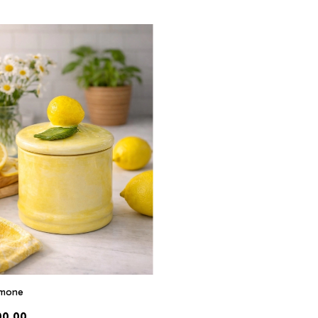
imone
00,00