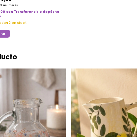
33
sin interés
,00
con
Transferencia o depósito
o
uedan
2
en stock!
ducto