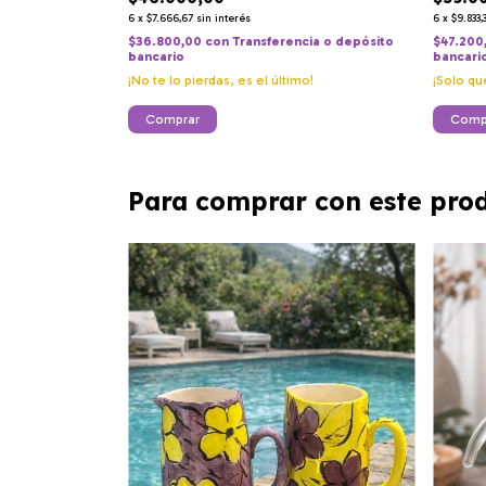
6
x
$9.833,
6
x
$7.666,67
sin interés
$47.200
$36.800,00
con
Transferencia o depósito
bancari
bancario
¡Solo q
¡No te lo pierdas, es el último!
Para comprar con este pro