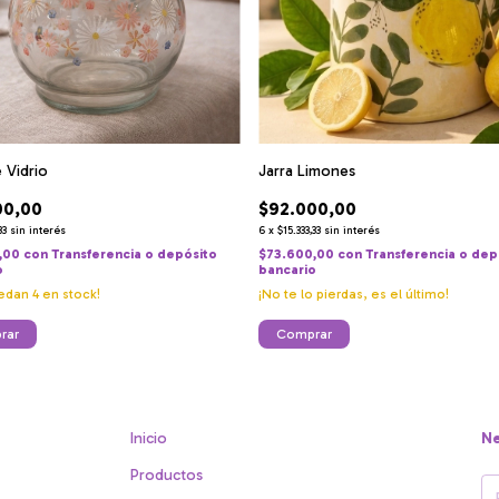
e Vidrio
Jarra Limones
00,00
$92.000,00
33
sin interés
6
x
$15.333,33
sin interés
,00
con
Transferencia o depósito
$73.600,00
con
Transferencia o dep
o
bancario
uedan
4
en stock!
¡No te lo pierdas, es el último!
Inicio
Ne
Productos