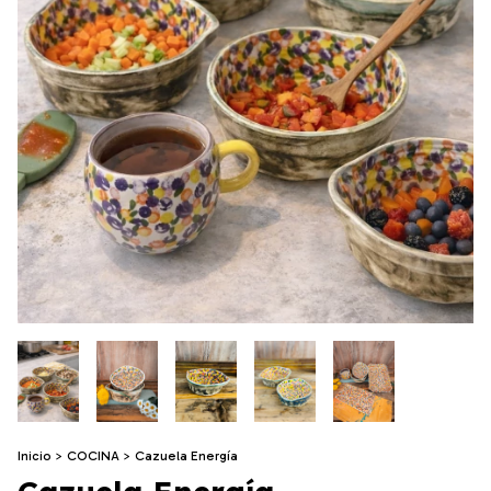
Inicio
>
COCINA
>
Cazuela Energía