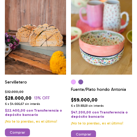
Servilletero
Fuente/Plato hondo Antonia
$32.000,00
$28.000,00
13
% OFF
$59.000,00
6
x
$4.666,67
sin interés
6
x
$9.833,33
sin interés
$22.400,00
con
Transferencia o
$47.200,00
con
Transferencia o
depósito bancario
depósito bancario
¡No te lo pierdas, es el último!
¡No te lo pierdas, es el último!
Comprar