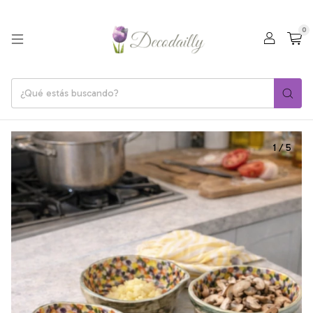
0
1
/
5