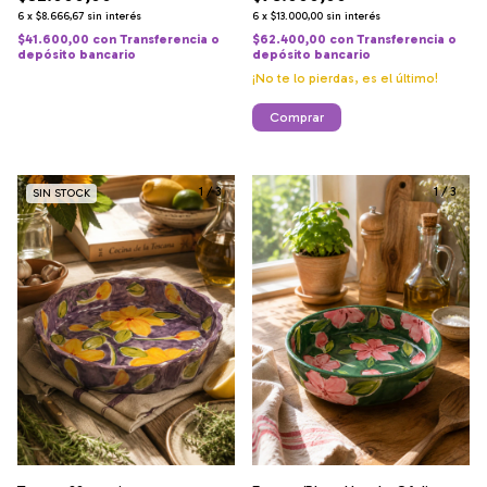
6
x
$8.666,67
sin interés
6
x
$13.000,00
sin interés
$41.600,00
con
Transferencia o
$62.400,00
con
Transferencia o
depósito bancario
depósito bancario
¡No te lo pierdas, es el último!
1
/
3
1
/
3
SIN STOCK