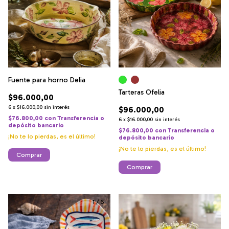
Fuente para horno Delia
Tarteras Ofelia
$96.000,00
6
x
$16.000,00
sin interés
$96.000,00
$76.800,00
con
Transferencia o
6
x
$16.000,00
sin interés
depósito bancario
$76.800,00
con
Transferencia o
¡No te lo pierdas, es el último!
depósito bancario
¡No te lo pierdas, es el último!
Comprar
1
/
6