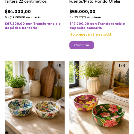
Tartera 22 centimetros
Fuente/Plato Hondo Ofelia
$84.000,00
$59.000,00
6
x
$14.000,00
sin interés
6
x
$9.833,33
sin interés
$67.200,00
con
Transferencia o
$47.200,00
con
Transferencia o
depósito bancario
depósito bancario
¡Solo quedan
2
en stock!
1
/
5
1
/
6