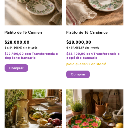
Platito de Té Carmen
Platito de Té Candance
$28.000,00
$28.000,00
6
x
$4.666,67
sin interés
6
x
$4.666,67
sin interés
$22.400,00
con
Transferencia o
$22.400,00
con
Transferencia o
depósito bancario
depósito bancario
¡Solo quedan
2
en stock!
1
/
2
1
/
7