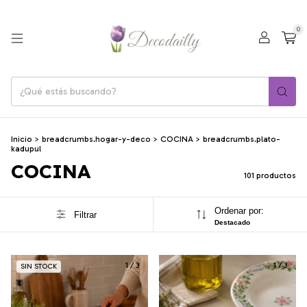
0
Inicio
>
breadcrumbs.hogar-y-deco
>
COCINA
>
breadcrumbs.plato-
kadupul
COCINA
101 productos
Ordenar por:
Filtrar
Destacado
1
/
3
1
/
3
SIN STOCK