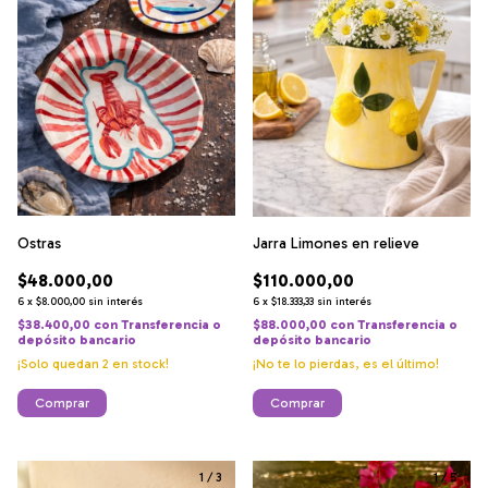
Ostras
Jarra Limones en relieve
$48.000,00
$110.000,00
6
x
$8.000,00
sin interés
6
x
$18.333,33
sin interés
$38.400,00
con
Transferencia o
$88.000,00
con
Transferencia o
depósito bancario
depósito bancario
¡Solo quedan
2
en stock!
¡No te lo pierdas, es el último!
Comprar
1
/
3
1
/
5