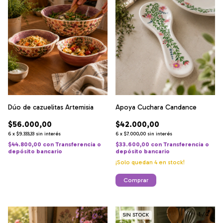
Dúo de cazuelitas Artemisia
Apoya Cuchara Candance
$56.000,00
$42.000,00
6
x
$9.333,33
sin interés
6
x
$7.000,00
sin interés
$44.800,00
con
Transferencia o
$33.600,00
con
Transferencia o
depósito bancario
depósito bancario
¡Solo quedan
4
en stock!
1
/
6
1
/
2
SIN STOCK