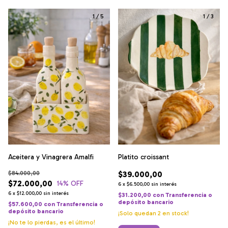
1
/
5
1
/
3
Platito croissant
Aceitera y Vinagrera Amalfi
$39.000,00
$84.000,00
$72.000,00
14
% OFF
6
x
$6.500,00
sin interés
6
x
$12.000,00
sin interés
$31.200,00
con
Transferencia o
depósito bancario
$57.600,00
con
Transferencia o
depósito bancario
¡Solo quedan
2
en stock!
¡No te lo pierdas, es el último!