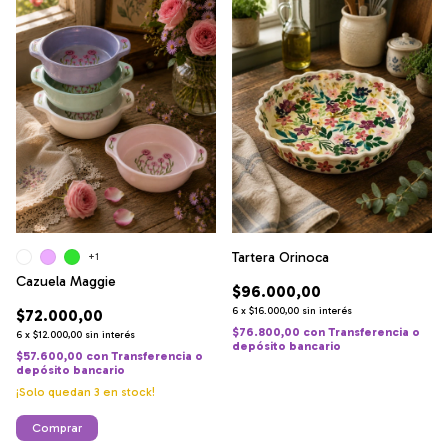
Tartera Orinoca
+1
Cazuela Maggie
$96.000,00
6
x
$16.000,00
sin interés
$72.000,00
$76.800,00
con
Transferencia o
6
x
$12.000,00
sin interés
depósito bancario
$57.600,00
con
Transferencia o
depósito bancario
¡Solo quedan
3
en stock!
Comprar