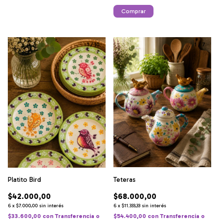
1
/
10
1
/
7
Teteras
Platito Bird
$68.000,00
$42.000,00
6
x
$11.333,33
sin interés
6
x
$7.000,00
sin interés
$54.400,00
con
Transferencia o
$33.600,00
con
Transferencia o