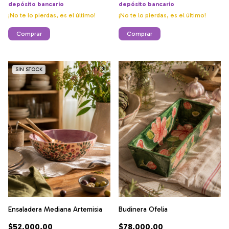
depósito bancario
depósito bancario
¡No te lo pierdas, es el último!
¡No te lo pierdas, es el último!
Comprar
Comprar
1
/
3
1
/
3
SIN STOCK
Ensaladera Mediana Artemisia
Budinera Ofelia
$52.000,00
$78.000,00