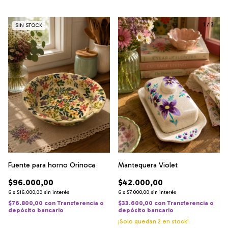
1
/
4
1
/
3
SIN STOCK
Fuente para horno Orinoca
Mantequera Violet
$96.000,00
$42.000,00
6
x
$16.000,00
sin interés
6
x
$7.000,00
sin interés
$76.800,00
con
Transferencia o
$33.600,00
con
Transferencia o
depósito bancario
depósito bancario
¡Solo quedan
2
en stock!